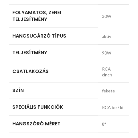
FOLYAMATOS, ZENEI
30W
TELJESÍTMÉNY
HANGSUGÁRZÓ TÍPUS
aktív
TELJESÍTMÉNY
90W
RCA –
CSATLAKOZÁS
cinch
SZÍN
fekete
SPECIÁLIS FUNKCIÓK
RCA be / ki
HANGSZÓRÓ MÉRET
8″