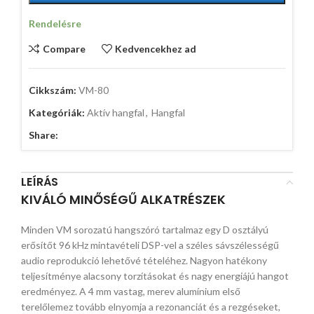
Rendelésre
Compare
Kedvencekhez ad
Cikkszám:
VM-80
Kategóriák:
Aktív hangfal
,
Hangfal
Share:
LEÍRÁS
KIVÁLÓ MINŐSÉGŰ ALKATRÉSZEK
Minden VM sorozatú hangszóró tartalmaz egy D osztályú
erősítőt 96 kHz mintavételi DSP-vel a széles sávszélességű
audio reprodukció lehetővé tételéhez. Nagyon hatékony
teljesítménye alacsony torzításokat és nagy energiájú hangot
eredményez. A 4 mm vastag, merev alumínium első
terelőlemez tovább elnyomja a rezonanciát és a rezgéseket,