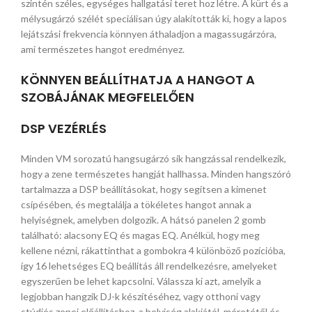
szintén széles, egységes hallgatási teret hoz létre. A kürt és a
mélysugárzó szélét speciálisan úgy alakították ki, hogy a lapos
lejátszási frekvencia könnyen áthaladjon a magassugárzóra,
ami természetes hangot eredményez.
KÖNNYEN BEÁLLÍTHATJA A HANGOT A
SZOBÁJÁNAK MEGFELELŐEN
DSP VEZÉRLÉS
Minden VM sorozatú hangsugárzó sík hangzással rendelkezik,
hogy a zene természetes hangját hallhassa. Minden hangszóró
tartalmazza a DSP beállításokat, hogy segítsen a kimenet
csípésében, és megtalálja a tökéletes hangot annak a
helyiségnek, amelyben dolgozik. A hátsó panelen 2 gomb
található: alacsony EQ és magas EQ. Anélkül, hogy meg
kellene nézni, rákattinthat a gombokra 4 különböző pozícióba,
így 16 lehetséges EQ beállítás áll rendelkezésre, amelyeket
egyszerűen be lehet kapcsolni. Válassza ki azt, amelyik a
legjobban hangzik DJ-k készítéséhez, vagy otthoni vagy
stúdiós zenei előállításhoz, a helyiség alakjától, méretétől és