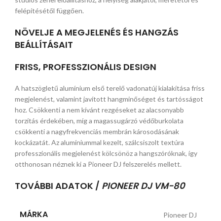
felépítésétől függően.
NÖVELJE A MEGJELENÉS ÉS HANGZÁS
BEÁLLÍTÁSAIT
FRISS, PROFESSZIONÁLIS DESIGN
A hatszögletű alumínium első terelő vadonatúj kialakítása friss
megjelenést, valamint javított hangminőséget és tartósságot
hoz. Csökkenti a nem kívánt rezgéseket az alacsonyabb
torzítás érdekében, míg a magassugárzó védőburkolata
csökkenti a nagyfrekvenciás membrán károsodásának
kockázatát. Az alumíniummal kezelt, szálcsiszolt textúra
professzionális megjelenést kölcsönöz a hangszóróknak, így
otthonosan néznek ki a Pioneer DJ felszerelés mellett.
TOVÁBBI ADATOK /
PIONEER DJ VM-80
MÁRKA
Pioneer DJ