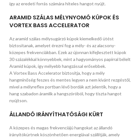
így az eredeti forrás számára hiteles hangot nyújt.
ARAMID SZÁLAS MÉLYNYOMÓ KÚPOK ÉS
VORTEX BASS ACCELERATOR
Az aramid szálas mélysugárzó kúpok kiemelkedő ütést
biztosítanak, amelyet érezni fog a mély- és az alacsony-
közepes frekvenciákban. Ezek az újonnan kifejlesztett kúpok
30 százalékkal könnyebbek, mint a hagyományos papírral bélelt
Aramid kúpok, így mélyebb hangzással erősebbek.
A Vortex Bass Accelerator biztosítja, hogy a mély
hangminőség feszes és mentes legyen a nem kívánt rezgéstől,
mivel a mélyreflex portban lévő bordák azt jelentik, hogy a
hang szabadon áramlik a hangszóróból, hogy tiszta hangot
nyújtson.
ÁLLANDÓ IRÁNYÍTHATÓSÁGI KÜRT
A közepes és magas frekvenciájú hangokat az állandó
irányítókürtnek köszönhetően energiával szállítják, amely