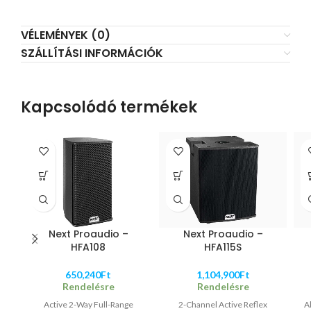
VÉLEMÉNYEK (0)
SZÁLLÍTÁSI INFORMÁCIÓK
Kapcsolódó termékek
Next Proaudio –
Next Proaudio –
HFA108
HFA115S
650,240
Ft
1,104,900
Ft
Rendelésre
Rendelésre
Active 2-Way Full-Range
2-Channel Active Reflex
A