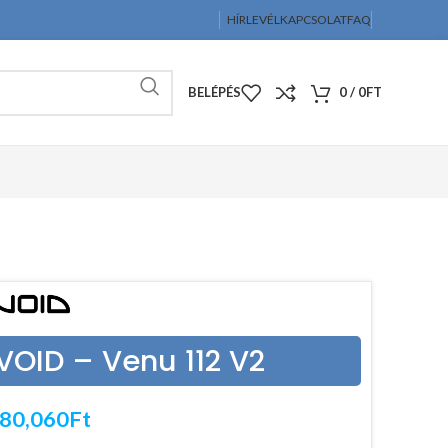
HÍRLEVÉL
KAPCSOLAT
FAQ
BELÉPÉS
0
/
0
FT
VOID – Venu 112 V2
80,060
Ft