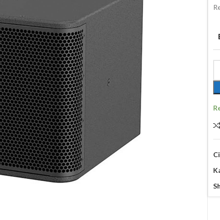
Re
R
C
K
Sh