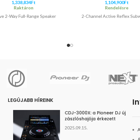
1,338,834
Ft
1,104,900
Ft
Raktáron
Rendelésre
ve 2-Way Full-Range Speaker
2-Channel Active Reflex Sub
LEGÚJABB HÍREINK
I
CDJ-3000X: a Pioneer DJ új
zászlóshajója érkezett
2025.09.15.
A
Á