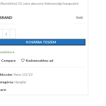
flextöltésű 12 colos alacsony frekvenciájú hangszóró
BRAND
Void
KOSÁRBA TESZEM
endelésre
Compare
Kedvencekhez ad
ikkszám:
Venu 112 V2
ategória:
Hangfal
are: