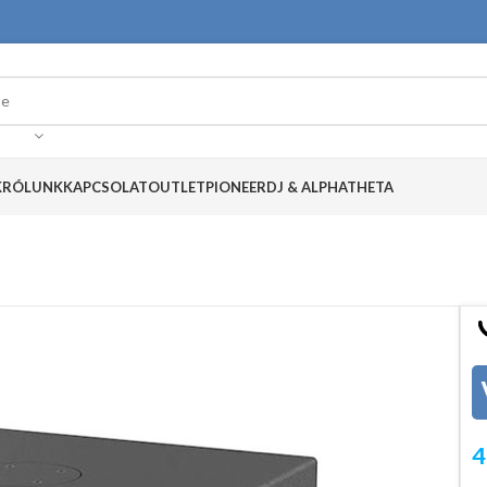
K
RÓLUNK
KAPCSOLAT
OUTLET
PIONEERDJ & ALPHATHETA
4