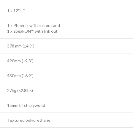
1 x 12″ LF
1 x Phoenix with link out and
1 x speakON™ with link out
378 mm (14.9″)
490mm (19.3″)
430mm (16.9″)
27kg (52.8lbs)
15mm birch plywood
Textured polyurethane