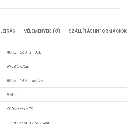
LEÍRÁS
VÉLEMÉNYEK (0)
SZÁLLÍTÁSI INFORMÁCIÓK
40Hz – 160Hz ±3dB
99dB 1w/1m
80Hz – 160Hz active
8 ohms
600 watts AES
123dB cont, 129dB peak