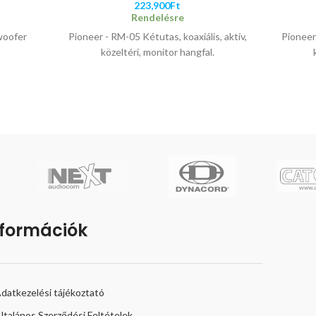
223,900
Ft
Rendelésre
woofer
Pioneer - RM-05 Kétutas, koaxiális, aktív,
Pioneer
közeltéri, monitor hangfal.
nformációk
datkezelési tájékoztató
ltalános Szerződési Feltételek