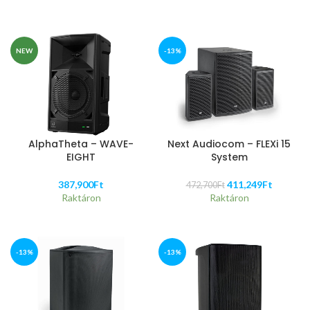
NEW
-13%
AlphaTheta – WAVE-
Next Audiocom – FLEXi 15
EIGHT
System
387,900
Ft
411,249
Ft
472,700
Ft
Raktáron
Raktáron
-13%
-13%