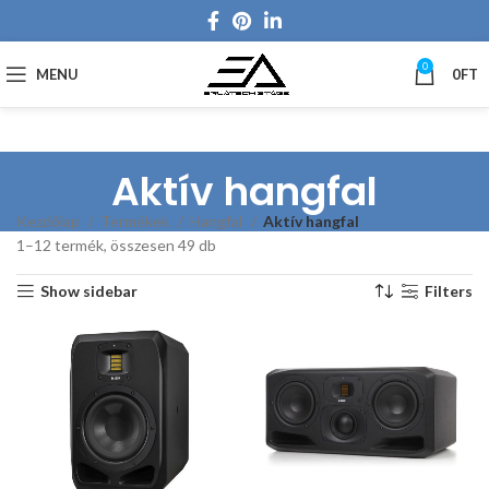
0
MENU
0
FT
Aktív hangfal
Kezdőlap
Termékek
Hangfal
Aktív hangfal
1–12 termék, összesen 49 db
Show sidebar
Filters