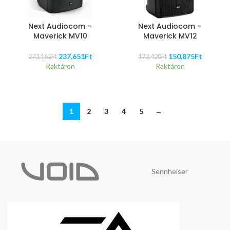
Next Audiocom –
Next Audiocom –
Maverick MV10
Maverick MV12
237,651
Ft
150,875
Ft
273,162
Ft
173,420
Ft
Raktáron
Raktáron
1
2
3
4
5
→
Sennheiser