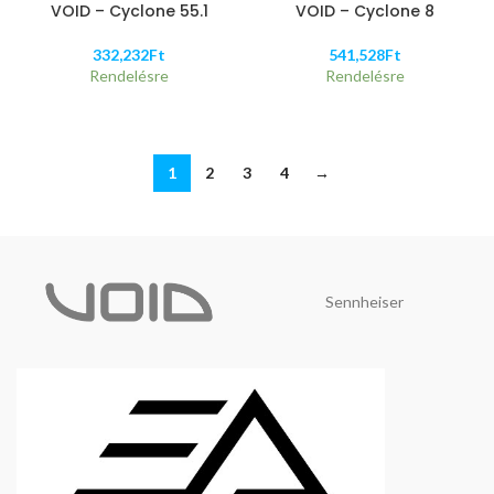
VOID – Cyclone 55.1
VOID – Cyclone 8
332,232
Ft
541,528
Ft
Rendelésre
Rendelésre
1
2
3
4
→
Sennheiser