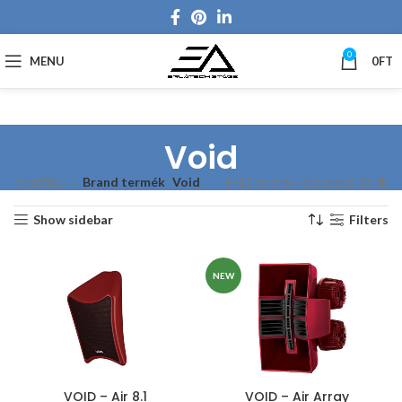
0
MENU
0
FT
Void
Kezdőlap
Brand termék
Void
1–12 termék, összesen 42 db
Show sidebar
Filters
NEW
VOID – Air 8.1
VOID – Air Array