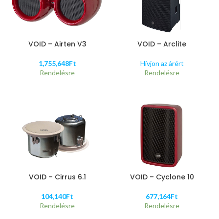
VOID – Airten V3
VOID – Arclite
1,755,648
Ft
Hívjon az árért
Rendelésre
Rendelésre
VOID – Cirrus 6.1
VOID – Cyclone 10
104,140
Ft
677,164
Ft
Rendelésre
Rendelésre