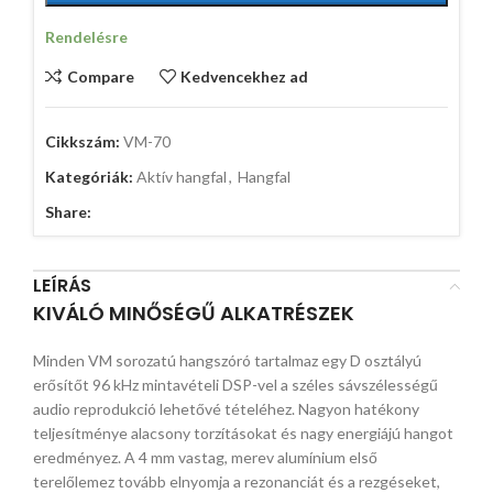
Rendelésre
Compare
Kedvencekhez ad
Cikkszám:
VM-70
Kategóriák:
Aktív hangfal
,
Hangfal
Share:
LEÍRÁS
KIVÁLÓ MINŐSÉGŰ ALKATRÉSZEK
Minden VM sorozatú hangszóró tartalmaz egy D osztályú
erősítőt 96 kHz mintavételi DSP-vel a széles sávszélességű
audio reprodukció lehetővé tételéhez. Nagyon hatékony
teljesítménye alacsony torzításokat és nagy energiájú hangot
eredményez. A 4 mm vastag, merev alumínium első
terelőlemez tovább elnyomja a rezonanciát és a rezgéseket,