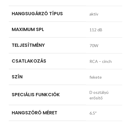
HANGSUGÁRZÓ TÍPUS
aktív
MAXIMUM SPL
112 dB
TELJESÍTMÉNY
70W
CSATLAKOZÁS
RCA – cinch
SZÍN
fekete
D osztályú
SPECIÁLIS FUNKCIÓK
erősítő
HANGSZÓRÓ MÉRET
6.5″