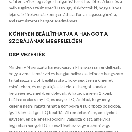
szintén széles, egységes hallgatási teret hoz létre. A kürt és a
mélysugárzó szélét speciálisan úgy alakították ki, hogy a lapos
lejátszási frekvencia könnyen áthaladjon a magassugárzóra,
ami természetes hangot eredményez.
KÖNNYEN BEÁLLÍTHATJA A HANGOT A
SZOBÁJÁNAK MEGFELELŐEN
DSP VEZÉRLÉS
Minden VM sorozatú hangsugárzó sík hangzással rendelkezik,
hogy a zene természetes hangját hallhassa. Minden hangszóró
tartalmazza a DSP beállításokat, hogy segítsen a kimenet
csípésében, és megtalálja a tökéletes hangot annak a
helyiségnek, amelyben dolgozik. A hátsó panelen 2 gomb
található: alacsony EQ és magas EQ. Anélkül, hogy meg
kellene nézni, rákattinthat a gombokra 4 különböző pozícióba,
így 16 lehetséges EQ beállítás áll rendelkezésre, amelyeket
egyszerűen be lehet kapcsolni. Válassza ki azt, amelyik a
legjobban hangzik DJ-k készítéséhez, vagy otthoni vagy
stúdiós zenei előállításhoz, a helyiség alakjától, méretétől és