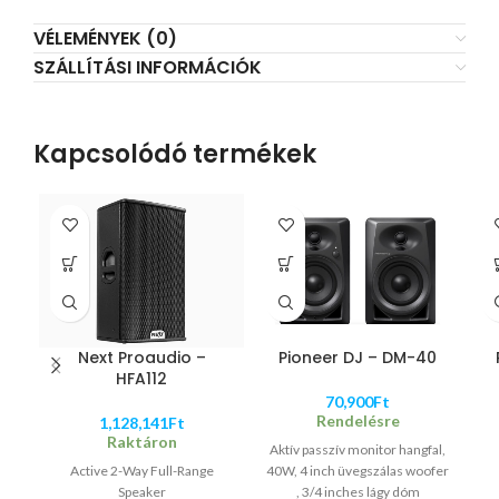
VÉLEMÉNYEK (0)
SZÁLLÍTÁSI INFORMÁCIÓK
Kapcsolódó termékek
Next Proaudio –
Pioneer DJ – DM-40
HFA112
70,900
Ft
Rendelésre
1,128,141
Ft
Raktáron
Aktív passzív monitor hangfal,
Active 2-Way Full-Range
40W, 4 inch üvegszálas woofer
Speaker
, 3/4 inches lágy dóm