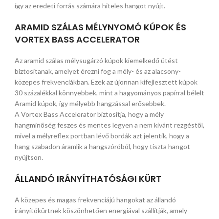
így az eredeti forrás számára hiteles hangot nyújt.
ARAMID SZÁLAS MÉLYNYOMÓ KÚPOK ÉS
VORTEX BASS ACCELERATOR
Az aramid szálas mélysugárzó kúpok kiemelkedő ütést
biztosítanak, amelyet érezni fog a mély- és az alacsony-
közepes frekvenciákban. Ezek az újonnan kifejlesztett kúpok
30 százalékkal könnyebbek, mint a hagyományos papírral bélelt
Aramid kúpok, így mélyebb hangzással erősebbek.
A Vortex Bass Accelerator biztosítja, hogy a mély
hangminőség feszes és mentes legyen a nem kívánt rezgéstől,
mivel a mélyreflex portban lévő bordák azt jelentik, hogy a
hang szabadon áramlik a hangszóróból, hogy tiszta hangot
nyújtson.
ÁLLANDÓ IRÁNYÍTHATÓSÁGI KÜRT
A közepes és magas frekvenciájú hangokat az állandó
irányítókürtnek köszönhetően energiával szállítják, amely