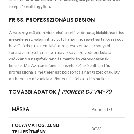
felépítésétől függően.
FRISS, PROFESSZIONÁLIS DESIGN
A hatszögletű alumínium első terelő vadonatúj kialakítása friss
megjelenést, valamint javított hangminőséget és tartósságot
hoz. Csökkenti a nem kívánt rezgéseket az alacsonyabb
torzítás érdekében, míg a magassugárzó védőburkolata
csökkenti a nagyfrekvenciás membrán károsodásának
kockázatát. Az alumíniummal kezelt, szálcsiszolt textúra
professzionális megjelenést kölcsönöz a hangszóróknak, így
otthonosan néznek ki a Pioneer DJ felszerelés mellett.
TOVÁBBI ADATOK /
PIONEER DJ VM-70
MÁRKA
Pioneer DJ
FOLYAMATOS, ZENEI
30W
TELJESÍTMÉNY