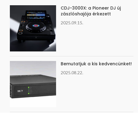
CDJ-3000X: a Pioneer DJ új
zászlóshajója érkezett
2025.09.15.
Bemutatjuk a kis kedvencünket!
2025.08.22.
Megjelent az ÚJ MOKA rendszer
Fehér színben!
2025.08.14.