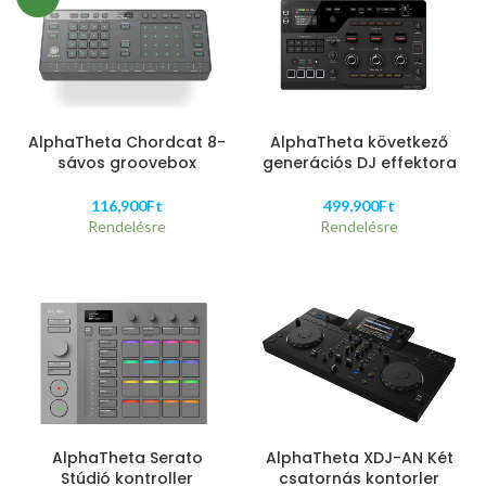
AlphaTheta Chordcat 8-
AlphaTheta következő
sávos groovebox
generációs DJ effektora
116,900
Ft
499,900
Ft
Rendelésre
Rendelésre
AlphaTheta Serato
AlphaTheta XDJ-AN Két
Stúdió kontroller
csatornás kontorler