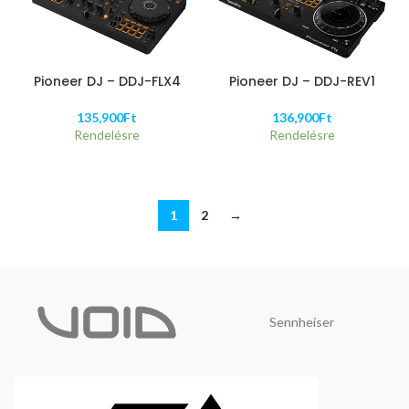
Pioneer DJ – DDJ-FLX4
Pioneer DJ – DDJ-REV1
135,900
Ft
136,900
Ft
Rendelésre
Rendelésre
1
2
→
Sennheiser