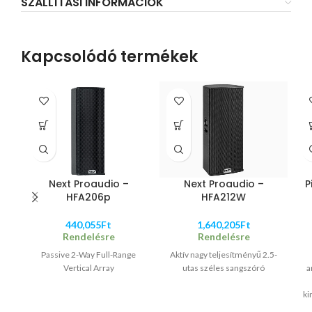
SZÁLLÍTÁSI INFORMÁCIÓK
Kapcsolódó termékek
Next Proaudio –
Next Proaudio –
P
HFA206p
HFA212W
440,055
Ft
1,640,205
Ft
Rendelésre
Rendelésre
Passive 2-Way Full-Range
Aktív nagy teljesítményű 2.5-
Vertical Array
utas széles sangszóró
a
ki
Bi