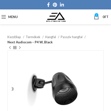
0
MENU
0
FT
Kezdőlap
Termékek
Hangfal
Passzív hangfal
Next Audiocom – P4 W, Black