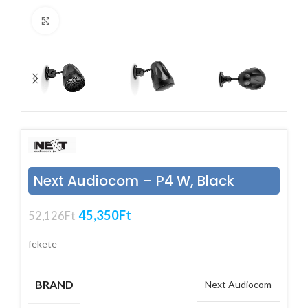
Click to enlarge
Next Audiocom – P4 W, Black
45,350
Ft
52,126
Ft
fekete
BRAND
Next Audiocom