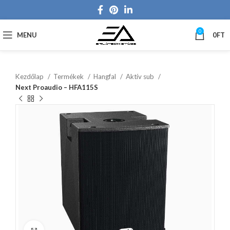
0
MENU
0
FT
Kezdőlap
Termékek
Hangfal
Aktív sub
Next Proaudio – HFA115S