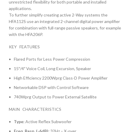
unrestricted flexibility for both portable and installed
applications.
To further simplify creating active 2-Way systems the
HFA112S use an integrated 2-channel digital power amplifier
for combination with full-range passive speakers, for example
with the HFA206P.
KEY FEATURES
Flared Ports for Less Power Compression
15″/4″ Voice Coil, Long Excursion, Speaker
High Efficiency 2200Wprg Class-D Power Amplifier
Networkable DSP with Control Software
740Wprg Output to Power External Satellite
MAIN CHARACTERISTICS
Type:
Active Reflex Subwoofer
Freq. Resp. (-6dB):
32Hz – X-over