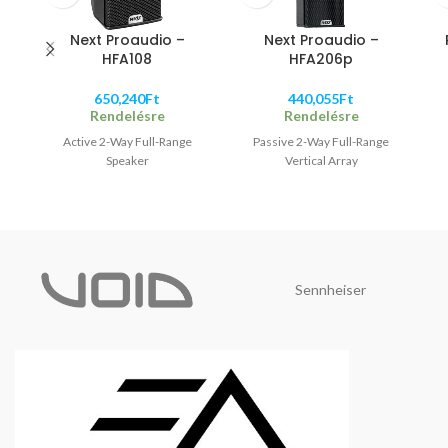
Next Proaudio –
Next Proaudio –
HFA108
HFA206p
650,240
Ft
440,055
Ft
Rendelésre
Rendelésre
Active 2-Way Full-Range
Passive 2-Way Full-Range
Speaker
Vertical Array
Sennheiser