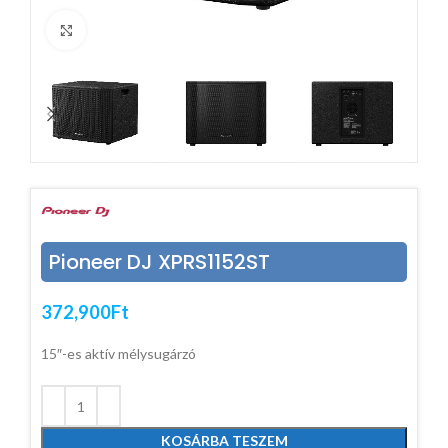
Click to enlarge
Pioneer DJ XPRS1152ST
372,900
Ft
15″-es aktív mélysugárzó
KOSÁRBA TESZEM