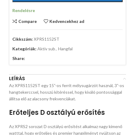
Rendelésre
Compare
Kedvencekhez ad
Cikkszám:
XPRS1152ST
Kategóriák:
Aktív sub
,
Hangfal
Share:
LEÍRÁS
Az XPRS1152ST egy 15”-os ferrit mélysugárzót használ, 3”-os
hangtekerccsel, hosszú kitéréssel, hogy kiváló pontossággal
állítsa elő az alacsony frekvenciákat.
Erőteljes D osztályú erősítés
Az XPRS2 sorozat D osztályú erősítést alkalmaz nagy kimenő
watttal, hogy erőteljes és premier hangélményt nyújtson az