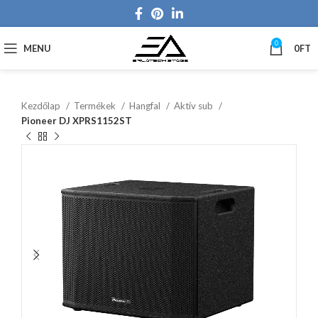
0
MENU
0
FT
Kezdőlap
Termékek
Hangfal
Aktív sub
Pioneer DJ XPRS1152ST