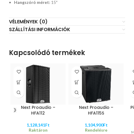
Hangszóró méret:
15″
VÉLEMÉNYEK (0)
SZÁLLÍTÁSI INFORMÁCIÓK
Kapcsolódó termékek
Next Proaudio –
Next Proaudio –
P
HFA112
HFA115S
1,128,141
Ft
1,104,900
Ft
Raktáron
Rendelésre
M