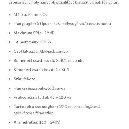
csomagba, amely nagyobb stabilitást biztosít a beállítás során.
Márka:
Pioneer DJ
Hangsugárzó típus:
aktív, mélysugárzó/basszus modul
Maximum SPL:
129 dB
Teljesítmény:
800W
Csatlakozás:
XLR-jack combo
Bemeneti csatlakozó:
XLR/jack combo
Kimeneti csatlakozó:
2 × XLR
Szín:
fekete
Hangszínszabályzó:
3 sávos
Frekvencia átvitel:
45 – 120 Hz
Tartozék a csomagban:
M20 csavaros foglalatú
szabványos fémoszlop
Áramellátás:
110 – 240V