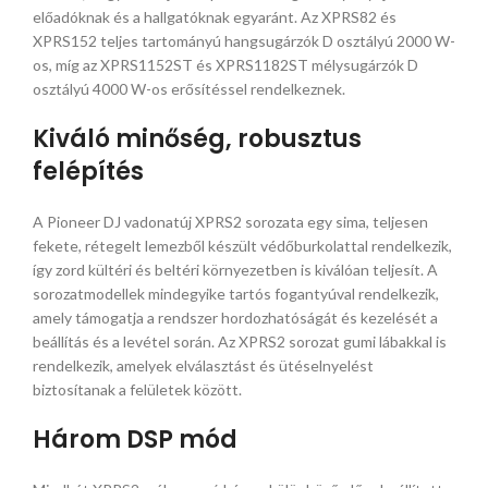
előadóknak és a hallgatóknak egyaránt. Az XPRS82 és
XPRS152 teljes tartományú hangsugárzók D osztályú 2000 W-
os, míg az XPRS1152ST és XPRS1182ST mélysugárzók D
osztályú 4000 W-os erősítéssel rendelkeznek.
Kiváló minőség, robusztus
felépítés
A Pioneer DJ vadonatúj XPRS2 sorozata egy sima, teljesen
fekete, rétegelt lemezből készült védőburkolattal rendelkezik,
így zord kültéri és beltéri környezetben is kiválóan teljesít. A
sorozatmodellek mindegyike tartós fogantyúval rendelkezik,
amely támogatja a rendszer hordozhatóságát és kezelését a
beállítás és a levétel során. Az XPRS2 sorozat gumi lábakkal is
rendelkezik, amelyek elválasztást és ütéselnyelést
biztosítanak a felületek között.
Három DSP mód