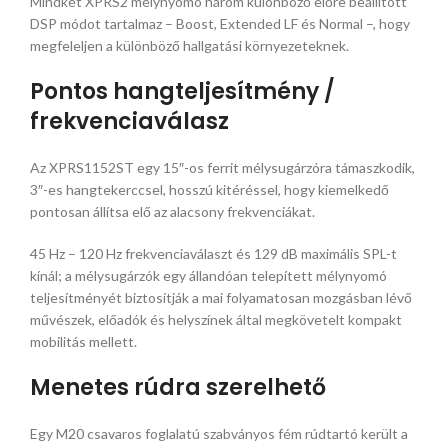
Mindkét XPRS2 mélynyomó három különböző előre beállított
DSP módot tartalmaz – Boost, Extended LF és Normal –, hogy
megfeleljen a különböző hallgatási környezeteknek.
Pontos hangteljesítmény /
frekvenciaválasz
Az XPRS1152ST egy 15″-os ferrit mélysugárzóra támaszkodik,
3″-es hangtekerccsel, hosszú kitéréssel, hogy kiemelkedő
pontosan állítsa elő az alacsony frekvenciákat.
45 Hz – 120 Hz frekvenciaválaszt és 129 dB maximális SPL-t
kínál; a mélysugárzók egy állandóan telepített mélynyomó
teljesítményét biztosítják a mai folyamatosan mozgásban lévő
művészek, előadók és helyszínek által megkövetelt kompakt
mobilitás mellett.
Menetes rúdra szerelhető
Egy M20 csavaros foglalatú szabványos fém rúdtartó került a