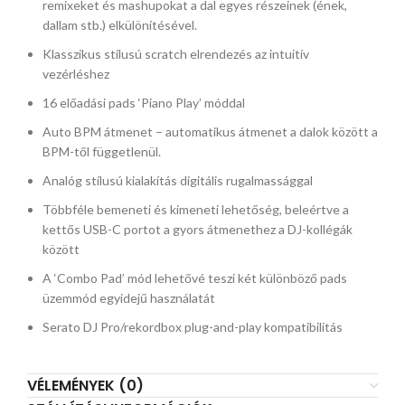
remixeket és mashupokat a dal egyes részeinek (ének,
dallam stb.) elkülönítésével.
Klasszikus stílusú scratch elrendezés az intuitív
vezérléshez
16 előadási pads ‘Piano Play’ móddal
Auto BPM átmenet – automatikus átmenet a dalok között a
BPM-től függetlenül.
Analóg stílusú kialakítás digitális rugalmassággal
Többféle bemeneti és kimeneti lehetőség, beleértve a
kettős USB-C portot a gyors átmenethez a DJ-kollégák
között
A ‘Combo Pad’ mód lehetővé teszi két különböző pads
üzemmód egyidejű használatát
Serato DJ Pro/rekordbox plug-and-play kompatibilitás
VÉLEMÉNYEK (0)