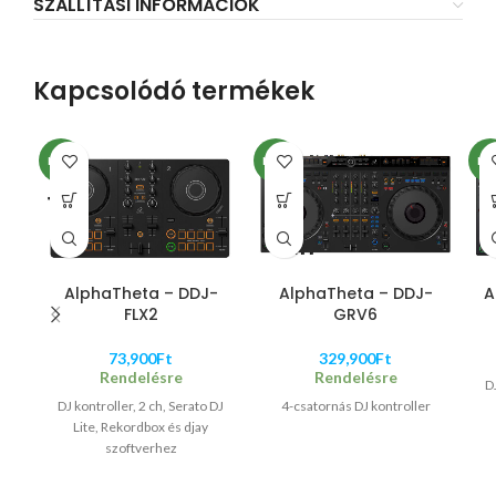
SZÁLLÍTÁSI INFORMÁCIÓK
Kapcsolódó termékek
NEW
NEW
NE
AlphaTheta – DDJ-
AlphaTheta – DDJ-
A
FLX2
GRV6
73,900
Ft
329,900
Ft
Rendelésre
Rendelésre
D
DJ kontroller, 2 ch, Serato DJ
4-csatornás DJ kontroller
Lite, Rekordbox és djay
szoftverhez