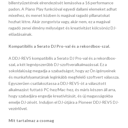
billentyűzetének elrendezését lemásolva a 16 performance
padon. A Piano Play funkcióval egyedi dallami elemeket adhat
mixeihez, és menet közben is magával ragadó pillanatokat
hozhat létre. Akár zongorista vagy, akár nem, ez a magával
ragadó zenei élmény mélységet és kreativitást kölcsönöz DJ-
előadásainak.
Kompatibilis a Serato DJ Pro-val és a rekordbox-szal.
A DDJ-REV5 kompatibilis a Serato DJ Pro-val és a rekordbox-
szal, a két legnépszerűbb DJ-szoftveralkalmazással. Ez a
sokoldalúság megadja a szabadságot, hogy az Ön igényeinek
és munkafolyamatának leginkább megfelelő szoftvert válassza.
Egyszerűen csatlakoztassa a DDJ-REV5-öt a választott
alkalmazást futtató PC-hez/Mac-hez, és máris készen áll arra,
hogy szabadjára engedje kreativitását, és új magasságokba
emelje DJ-zését. Induljon el DJ-útjára a Pioneer DDJ-REV5 DJ-
vezérlővel.
Mit tartalmaz a csomag