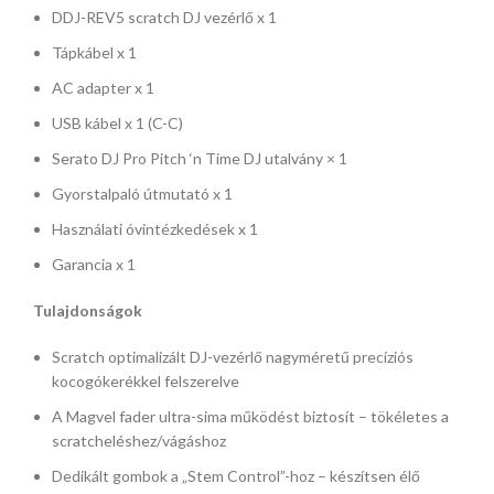
DDJ-REV5 scratch DJ vezérlő x 1
Tápkábel x 1
AC adapter x 1
USB kábel x 1 (C-C)
Serato DJ Pro Pitch ‘n Time DJ utalvány × 1
Gyorstalpaló útmutató x 1
Használati óvintézkedések x 1
Garancia x 1
Tulajdonságok
Scratch optimalizált DJ-vezérlő nagyméretű precíziós
kocogókerékkel felszerelve
A Magvel fader ultra-sima működést biztosít – tökéletes a
scratcheléshez/vágáshoz
Dedikált gombok a „Stem Control”-hoz – készítsen élő