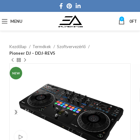
0
MENU
0
FT
Kezdőlap
Termékek
Szoftvervezérlő
Pioneer DJ – DDJ-REV5
NEW
Watch video