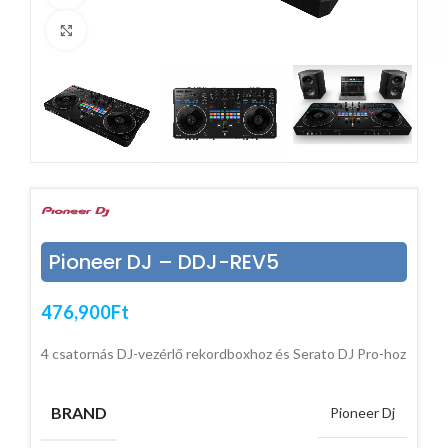
Click to enlarge
Pioneer DJ – DDJ-REV5
476,900
Ft
4 csatornás DJ-vezérlő rekordboxhoz és Serato DJ Pro-hoz
BRAND
Pioneer Dj