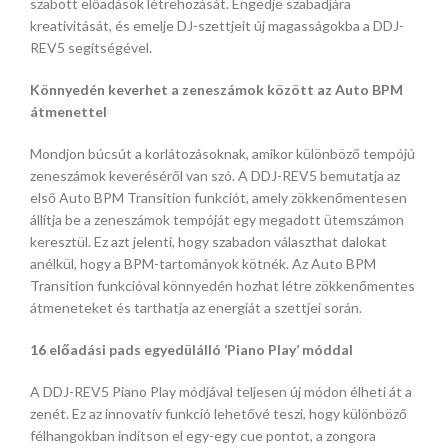
szabott előadások létrehozását. Engedje szabadjára
kreativitását, és emelje DJ-szettjeit új magasságokba a DDJ-
REV5 segítségével.
Könnyedén keverhet a zeneszámok között az Auto BPM
átmenettel
Mondjon búcsút a korlátozásoknak, amikor különböző tempójú
zeneszámok keveréséről van szó. A DDJ-REV5 bemutatja az
első Auto BPM Transition funkciót, amely zökkenőmentesen
állítja be a zeneszámok tempóját egy megadott ütemszámon
keresztül. Ez azt jelenti, hogy szabadon választhat dalokat
anélkül, hogy a BPM-tartományok kötnék. Az Auto BPM
Transition funkcióval könnyedén hozhat létre zökkenőmentes
átmeneteket és tarthatja az energiát a szettjei során.
16 előadási pads egyedülálló ‘Piano Play’ móddal
A DDJ-REV5 Piano Play módjával teljesen új módon élheti át a
zenét. Ez az innovatív funkció lehetővé teszi, hogy különböző
félhangokban indítson el egy-egy cue pontot, a zongora