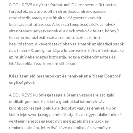
A DDJ-REV5 a nyitott formátumú DJ-ket szem előtt tartva
tervezték, és átgondoltan elrendezett elrendezéssel
rendelkezik, amely a profik által világszerte kedvelt
beállításokat utánozza. A hosszú tempócsúszkák, amelyek
vízszintesen helyezkednek el a deck szekciók felett, könnyű
hozzáférést biztosítanak a tempó tetszés szerinti
beállításához. A keverőszekcióban találhatók az előadási padok
és a Lever FX, ami garantálja a keverések intuitív irányítását. Ez
az intuitív elrendezés biztosítja, hogy a zökkenőmentes és
hibátlan előadásra koncentrálhasson.
Készítsen élő mashupokat és remixeket a ‘Stem Control’
segítségével.
A DDJ-REV5 különlegessége a Stems vezérlésre szolgáló
dedikált gombok. Ezekkel a gombokkal bármelyik sáv
különböző részeit, például a dobokat vagy az éneket, külön-
külön lejátszhatja vagy elnémíthatja. Ez az egyedülálló funkció
végtelen lehetőségeket nyit meg az élő mash-upok és
remixek számára, lehetővé téve dinamikus és személyre