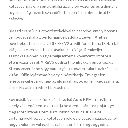
kétcsatornás egység áthidalja az analóg vezérlés és a digitális
rugalmasság közötti szakadékot – ideális minden szintű DJ
számára.
Klasszikus stílusú keverőszekcióval felszerelve, amely hosszú
tempócsúszkákat, performance padokat, Lever FX-et és
egyebeket tartalmaz; a DDJ-REV2 a nyílt formátumú DJ-k által
világszerte kedvelt beállításokat replikálja. Remixeljen
számokat élőben, vagy emelje mixeit a következő szintre a
Stem vezérléssel. A REV5 dedikált gombokkal rendelkezik a
Stems vezérléshez, így bármelyik zeneszám különböző részeit
külön-külön lejátszhatja vagy elnémíthatja. Ez végtelen
lehetőségeket nyit meg az élő mash-upok és remixek számára,
teljes kreatív irányítást biztosítva.
Egy másik izgalmas funkció a legelső Auto BPM Transition,
amely zökkenőmentesen állítja be a zeneszám tempóját egy
megadott számú ütem alatt. Mondjon búcsút a BPM-
tartományokhoz való kötöttségnek, és élvezze a szabadságot,
hogy szabadon választhat dalokat anélkül, hogy aggódnia