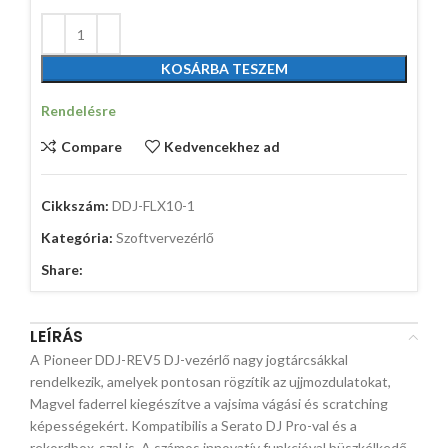
KOSÁRBA TESZEM
Rendelésre
Compare
Kedvencekhez ad
Cikkszám:
DDJ-FLX10-1
Kategória:
Szoftvervezérlő
Share:
LEÍRÁS
A Pioneer DDJ-REV5 DJ-vezérlő nagy jogtárcsákkal
rendelkezik, amelyek pontosan rögzítik az ujjmozdulatokat,
Magvel faderrel kiegészítve a vajsima vágási és scratching
képességekért. Kompatibilis a Serato DJ Pro-val és a
rekordbox-szal is. A számos innovatív funkcióval büszkélkedő