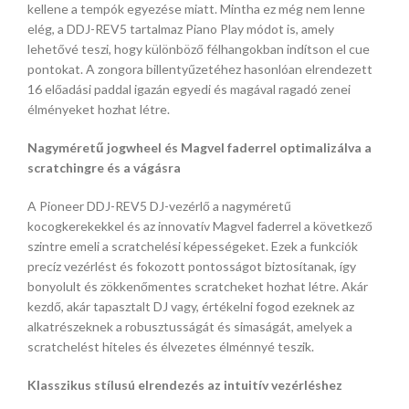
kellene a tempók egyezése miatt. Mintha ez még nem lenne
elég, a DDJ-REV5 tartalmaz Piano Play módot is, amely
lehetővé teszi, hogy különböző félhangokban indítson el cue
pontokat. A zongora billentyűzetéhez hasonlóan elrendezett
16 előadási paddal igazán egyedi és magával ragadó zenei
élményeket hozhat létre.
Nagyméretű jogwheel és Magvel faderrel optimalizálva a
scratchingre és a vágásra
A Pioneer DDJ-REV5 DJ-vezérlő a nagyméretű
kocogkerekekkel és az innovatív Magvel faderrel a következő
szintre emeli a scratchelési képességeket. Ezek a funkciók
precíz vezérlést és fokozott pontosságot biztosítanak, így
bonyolult és zökkenőmentes scratcheket hozhat létre. Akár
kezdő, akár tapasztalt DJ vagy, értékelni fogod ezeknek az
alkatrészeknek a robusztusságát és simaságát, amelyek a
scratchelést hiteles és élvezetes élménnyé teszik.
Klasszikus stílusú elrendezés az intuitív vezérléshez