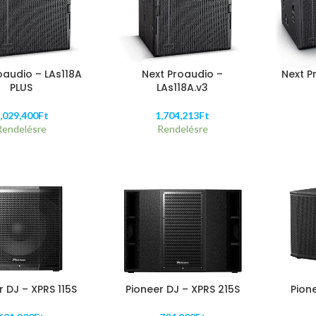
oaudio – LAs118A
Next Proaudio –
Next P
PLUS
LAs118A.v3
,029,400
Ft
1,704,213
Ft
Rendelésre
Rendelésre
r DJ – XPRS 115S
Pioneer DJ – XPRS 215S
Pion