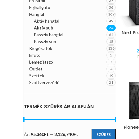
Erősítők
27
Fejhallgató
36
Hangfal
169
Aktív hangfal
49
Aktív sub
24
Next Pr
Passzív hangfal
64
Passzív sub
18
Kiegészítők
136
2
kifutó
5
Lemezjátszó
7
Outlet
4
Szettek
19
Szoftvervezérlő
21
TERMÉK SZŰRÉS ÁR ALAPJÁN
Pionee
Ár:
95,360Ft
—
3,126,740Ft
SZŰRÉS