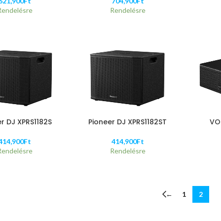
621,900
Ft
704,900
Ft
Rendelésre
Rendelésre
er DJ XPRS1182S
Pioneer DJ XPRS1182ST
VO
414,900
Ft
414,900
Ft
Rendelésre
Rendelésre
←
1
2