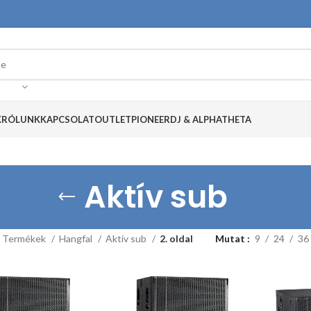
K
RÓLUNK
KAPCSOLAT
OUTLET
PIONEERDJ & ALPHATHETA
Aktív sub
Termékek
Hangfal
Aktív sub
2. oldal
Mutat
9
24
36