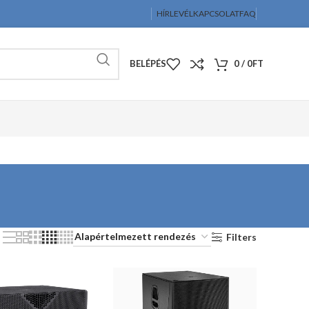
HÍRLEVÉL
KAPCSOLAT
FAQ
BELÉPÉS
0
/
0
FT
Filters