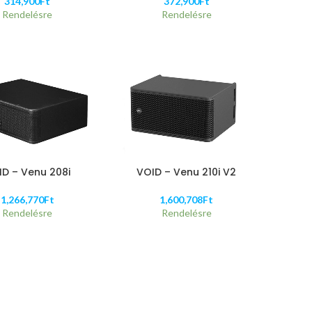
314,900
Ft
372,900
Ft
Rendelésre
Rendelésre
ID – Venu 208i
VOID – Venu 210i V2
1,266,770
Ft
1,600,708
Ft
Rendelésre
Rendelésre