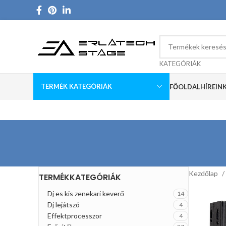
KATEGÓRIÁK
TERMÉK KATEGÓRIÁK
FŐOLDAL
HÍREIN
Kezdőlap
TERMÉKKATEGÓRIÁK
Dj es kis zenekari keverő
14
Dj lejátszó
4
Effektprocesszor
4