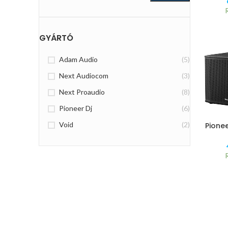
GYÁRTÓ
Adam Audio
(5)
Next Audiocom
(3)
Next Proaudio
(8)
Pioneer Dj
(6)
Void
(2)
Pione