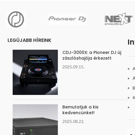
LEGÚJABB HÍREINK
I
CDJ-3000X: a Pioneer DJ új
zászlóshajója érkezett
2025.09.15.
A
Á
B
K
Bemutatjuk a kis
kedvencünket!
2025.08.22.