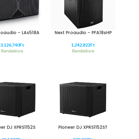
roaudio – LAs518A
Next Proaudio – PFA18sHP
3,126,740
Ft
1,242,822
Ft
Rendelésre
Rendelésre
eer DJ XPRS1152S
Pioneer DJ XPRS1152ST