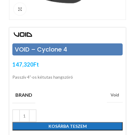
Click to enlarge
VOID – Cyclone 4
147,320
Ft
Passzív 4”-os kétutas hangszóró
BRAND
Void
KOSÁRBA TESZEM