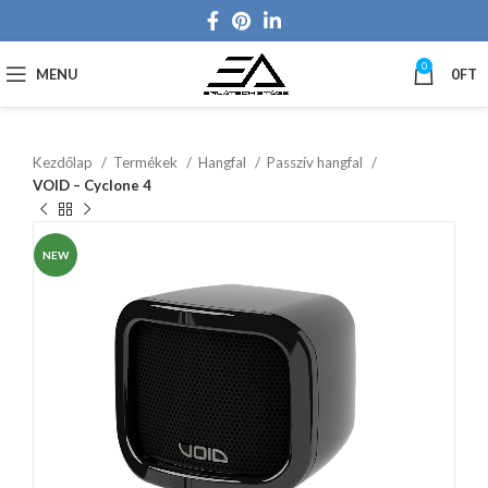
0
MENU
0
FT
Kezdőlap
Termékek
Hangfal
Passzív hangfal
VOID – Cyclone 4
NEW