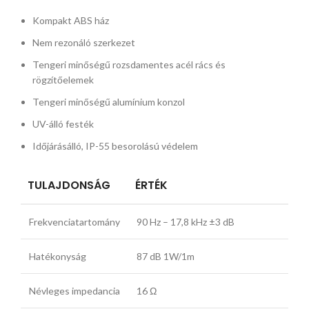
Kompakt ABS ház
Nem rezonáló szerkezet
Tengeri minőségű rozsdamentes acél rács és
rögzítőelemek
Tengeri minőségű alumínium konzol
UV-álló festék
Időjárásálló, IP-55 besorolású védelem
TULAJDONSÁG
ÉRTÉK
Frekvenciatartomány
90 Hz – 17,8 kHz ±3 dB
Hatékonyság
87 dB 1W/1m
Névleges impedancia
16 Ω