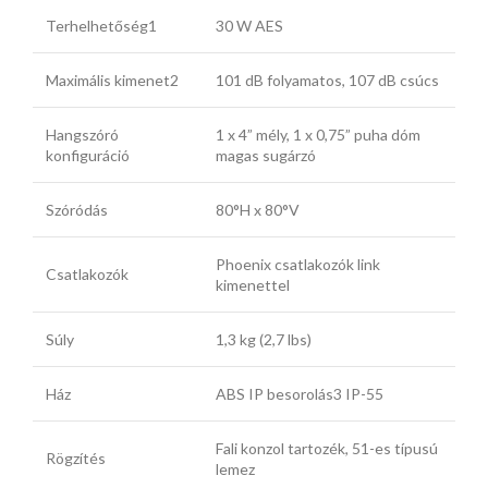
Terhelhetőség1
30 W AES
Maximális kimenet2
101 dB folyamatos, 107 dB csúcs
Hangszóró
1 x 4” mély, 1 x 0,75” puha dóm
konfiguráció
magas sugárzó
Szóródás
80°H x 80°V
Phoenix csatlakozók link
Csatlakozók
kimenettel
Súly
1,3 kg (2,7 lbs)
Ház
ABS IP besorolás3 IP-55
Fali konzol tartozék, 51-es típusú
Rögzítés
lemez