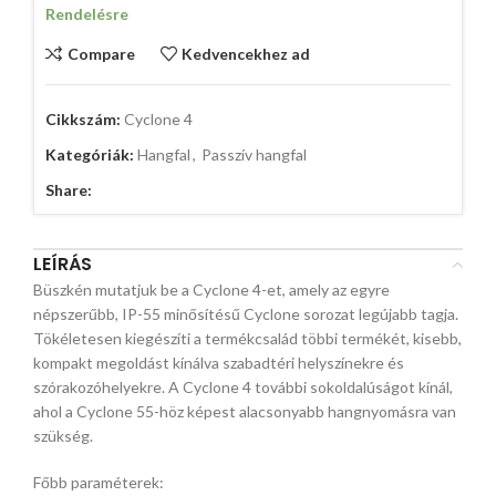
Rendelésre
Compare
Kedvencekhez ad
Cikkszám:
Cyclone 4
Kategóriák:
Hangfal
,
Passzív hangfal
Share:
LEÍRÁS
Büszkén mutatjuk be a Cyclone 4-et, amely az egyre
népszerűbb, IP-55 minősítésű Cyclone sorozat legújabb tagja.
Tökéletesen kiegészíti a termékcsalád többi termékét, kisebb,
kompakt megoldást kínálva szabadtéri helyszínekre és
szórakozóhelyekre. A Cyclone 4 további sokoldalúságot kínál,
ahol a Cyclone 55-höz képest alacsonyabb hangnyomásra van
szükség.
Főbb paraméterek: