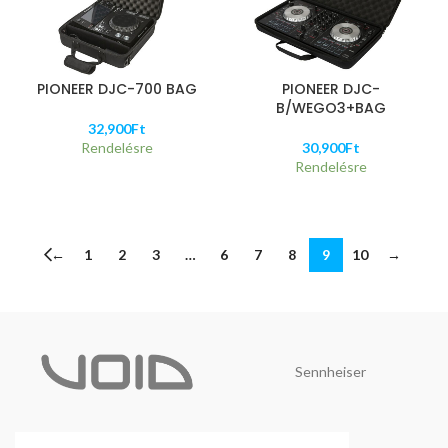
PIONEER DJC-700 BAG
PIONEER DJC-
B/WEGO3+BAG
32,900
Ft
Rendelésre
30,900
Ft
Rendelésre
←
1
2
3
…
6
7
8
9
10
→
Sennheiser