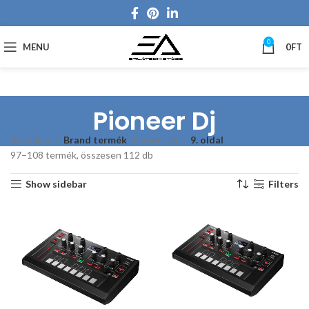
0
MENU
0
FT
Pioneer Dj
Kezdőlap
Brand termék
Pioneer Dj
9. oldal
97–108 termék, összesen 112 db
Show sidebar
Filters