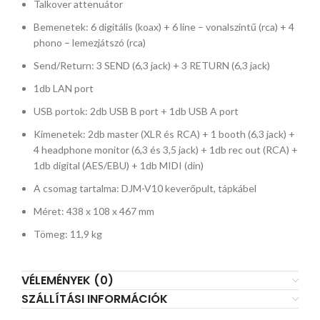
Talkover attenuátor
Bemenetek: 6 digitális (koax) + 6 line – vonalszintű (rca) + 4
phono – lemezjátszó (rca)
Send/Return: 3 SEND (6,3 jack) + 3 RETURN (6,3 jack)
1db LAN port
USB portok: 2db USB B port + 1db USB A port
Kimenetek: 2db master (XLR és RCA) + 1 booth (6,3 jack) +
4 headphone monitor (6,3 és 3,5 jack) + 1db rec out (RCA) +
1db digital (AES/EBU) + 1db MIDI (din)
A csomag tartalma: DJM-V10 keverőpult, tápkábel
Méret: 438 x 108 x 467 mm
Tömeg: 11,9 kg
VÉLEMÉNYEK (0)
SZÁLLÍTÁSI INFORMÁCIÓK