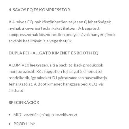
4-SÁVOS EQ ÉS KOMPRESSZOR
A 4-sávos EQ-nak köszönhetően teljesen új lehetőségek
nyílnak a keverési technikákat illetően. A beépített
kompresszornak köszönhetően pedig a sávok hangerejének
további beállítását is elvégezhetjük.
DUPLA FEJHALLGATÓ KIMENET ÉS BOOTH EQ
A DJM-V10 leegyszerűsíti a back-to-back produkciók
monitorozását. Két független fejhallgató kimenettel
rendelkezik, így mindkét DJ párhuzamosan használhatja
fejhallgatóját. A Boot kimenet hangzása pedig EQ-val
állítható!
SPECIFIKÁCIÓK
MIDI vezérlés (minden kezelőszerv)
PRODJ Link