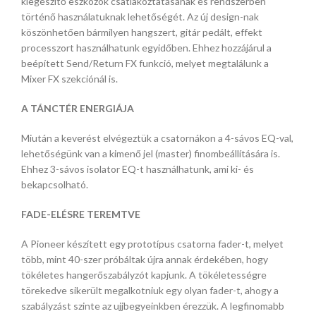
kiegészítő eszközök csatlakoztatásának és rendszerben
történő használatuknak lehetőségét. Az új design-nak
köszönhetően bármilyen hangszert, gitár pedált, effekt
processzort használhatunk egyidőben. Ehhez hozzájárul a
beépített Send/Return FX funkció, melyet megtalálunk a
Mixer FX szekciónál is.
A TÁNCTÉR ENERGIÁJA
Miután a keverést elvégeztük a csatornákon a 4-sávos EQ-val,
lehetőségünk van a kimenő jel (master) finombeállítására is.
Ehhez 3-sávos isolator EQ-t használhatunk, ami ki- és
bekapcsolható.
FADE-ELÉSRE TEREMTVE
A Pioneer készített egy prototípus csatorna fader-t, melyet
több, mint 40-szer próbáltak újra annak érdekében, hogy
tökéletes hangerőszabályzót kapjunk. A tökéletességre
törekedve sikerült megalkotniuk egy olyan fader-t, ahogy a
szabályzást szinte az ujjbegyeinkben érezzük. A legfinomabb