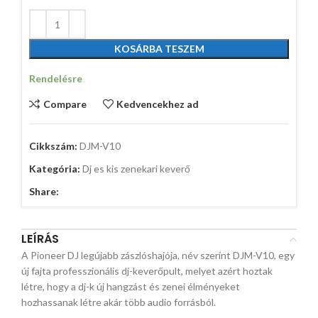
KOSÁRBA TESZEM
Rendelésre
Compare
Kedvencekhez ad
Cikkszám:
DJM-V10
Kategória:
Dj es kis zenekari keverő
Share:
LEÍRÁS
A Pioneer DJ legújabb zászlóshajója, név szerint DJM-V10, egy
új fajta professzionális dj-keverőpult, melyet azért hoztak
létre, hogy a dj-k új hangzást és zenei élményeket
hozhassanak létre akár több audio forrásból.