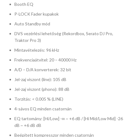
Booth EQ
P-LOCK Fader kupakok
Auto Standby mód
DVS vezérlési lehetőség (Rekordbox, Serato DJ Pro,
Traktor Pro 3)
Mintavételezés: 96 kHz
Frekvenciaátvitel: 20 – 40000 Hz
A/D – D/A konverterek: 32 bit
Jel-zaj viszont (line): 105 dB
Jel-zaj viszont (phono): 88 dB
Torzítás: < 0.005 % (LINE)
4-sávos EQ minden csatornán
EQ tartomány: [Hi/Low] -∞ ~ +6 dB / [Hi Mid/Low Mid] -26
dB ~ +6 dB dB
Beépített kompresszor minden csatornán