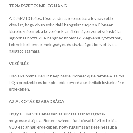
TERMÉSZETES MELEG HANG
A DJM-V10 fejlesztése során az jelentette a legnagyobb
kihívást, hogy olyan sokoldalú hangzást tudjon a Pioneer
létrehozni ennek a keverőnek, ami bármilyen zenei stílusból a
legjobbat hozza ki. A hangnak finomnak, kiegyensúlyozottnak,
teltnek kell lennie, melegséget és tisztaságot közvetítve a
hallgató számára.
VEZÉRLÉS
Első alkalommal került beépítésre Pioneer dj keverőbe 4-sávos
EQ a precízebb és komplexebb keverési technikák kivitelezése
érdekében.
AZ ALKOTÁS SZABADSÁGA
Hogy a DJM-V10 lehessen az alkotás szabadságának
megtestesítője, a Pioneer számos funkcióval bővítette ki a
V10-est annak érdekében, hogy rugalmasan kezelhessük a