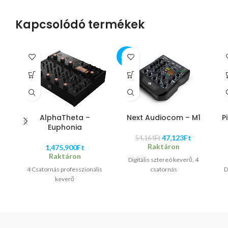
Kapcsolódó termékek
-13%
AlphaTheta –
Next Audiocom – M1
P
Euphonia
47,123
Ft
54,164
Ft
Raktáron
1,475,900
Ft
Raktáron
Digitális sztereó keverő, 4
4 Csatornás professzionális
csatornás
D
keverő