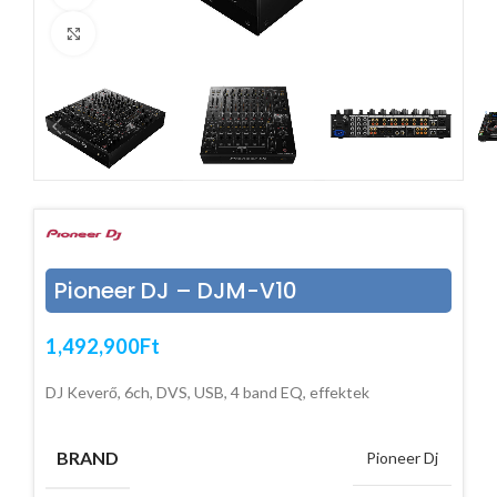
Click to enlarge
Pioneer DJ – DJM-V10
1,492,900
Ft
DJ Keverő, 6ch, DVS, USB, 4 band EQ, effektek
BRAND
Pioneer Dj