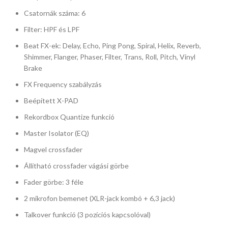
Csatornák száma: 6
Filter: HPF és LPF
Beat FX-ek: Delay, Echo, Ping Pong, Spiral, Helix, Reverb,
Shimmer, Flanger, Phaser, Filter, Trans, Roll, Pitch, Vinyl
Brake
FX Frequency szabályzás
Beépített X-PAD
Rekordbox Quantize funkció
Master Isolator (EQ)
Magvel crossfader
Állítható crossfader vágási görbe
Fader görbe: 3 féle
2 mikrofon bemenet (XLR-jack kombó + 6,3 jack)
Talkover funkció (3 pozíciós kapcsolóval)