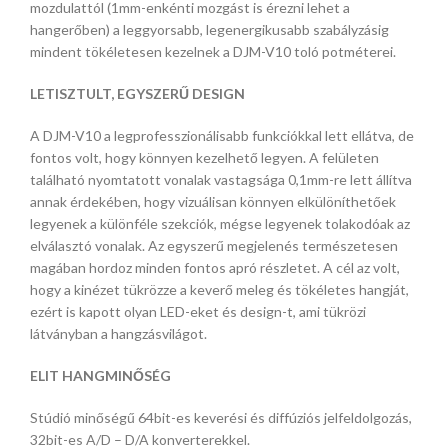
mozdulattól (1mm-enkénti mozgást is érezni lehet a
hangerőben) a leggyorsabb, legenergikusabb szabályzásig
mindent tökéletesen kezelnek a DJM-V10 toló potméterei.
LETISZTULT, EGYSZERŰ DESIGN
A DJM-V10 a legprofesszionálisabb funkciókkal lett ellátva, de
fontos volt, hogy könnyen kezelhető legyen. A felületen
található nyomtatott vonalak vastagsága 0,1mm-re lett állítva
annak érdekében, hogy vizuálisan könnyen elkülöníthetőek
legyenek a különféle szekciók, mégse legyenek tolakodóak az
elválasztó vonalak. Az egyszerű megjelenés természetesen
magában hordoz minden fontos apró részletet. A cél az volt,
hogy a kinézet tükrözze a keverő meleg és tökéletes hangját,
ezért is kapott olyan LED-eket és design-t, ami tükrözi
látványban a hangzásvilágot.
ELIT HANGMINŐSÉG
Stúdió minőségű 64bit-es keverési és diffúziós jelfeldolgozás,
32bit-es A/D – D/A konverterekkel.