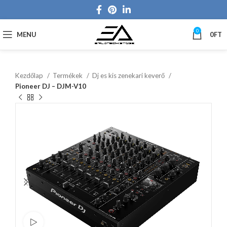
0
MENU
0
FT
Kezdőlap
Termékek
Dj es kis zenekari keverő
Pioneer DJ – DJM-V10
Watch video