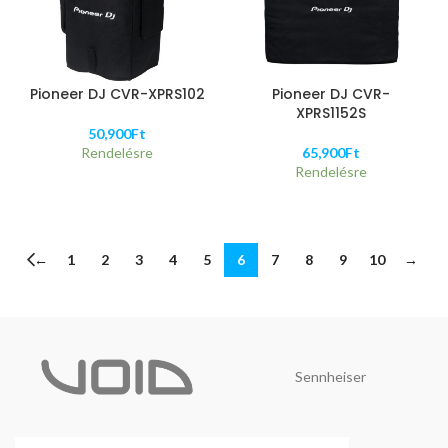
Pioneer DJ CVR-XPRS102
Pioneer DJ CVR-
XPRS1152S
50,900
Ft
Rendelésre
65,900
Ft
Rendelésre
←
1
2
3
4
5
6
7
8
9
10
→
Sennheiser