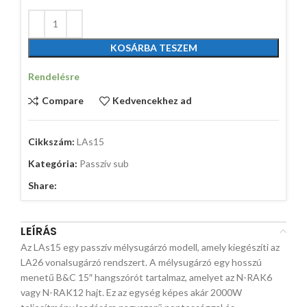
KOSÁRBA TESZEM
Rendelésre
Compare
Kedvencekhez ad
Cikkszám:
LAs15
Kategória:
Passzív sub
Share:
LEÍRÁS
Az LAs15 egy passzív mélysugárzó modell, amely kiegészíti az
LA26 vonalsugárzó rendszert. A mélysugárzó egy hosszú
menetű B&C 15″ hangszórót tartalmaz, amelyet az N-RAK6
vagy N-RAK12 hajt. Ez az egység képes akár 2000W