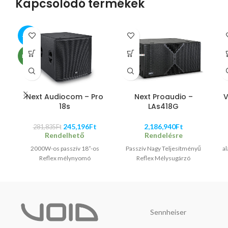
Kapcsolódó termékek
-13%
NEW
Next Audiocom – Pro
Next Proaudio –
V
18s
LAs418G
245,196
Ft
2,186,940
Ft
281,835
Ft
Rendelhető
Rendelésre
2000W-os passzív 18”-os
Passzív Nagy Teljesítményű
al
Reflex mélynyomó
Reflex Mélysugárzó
Sennheiser