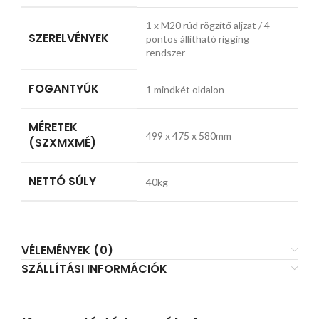
1 x M20 rúd rögzítő aljzat / 4-
SZERELVÉNYEK
pontos állítható rigging
rendszer
FOGANTYÚK
1 mindkét oldalon
MÉRETEK
499 x 475 x 580mm
(SZXMXMÉ)
NETTÓ SÚLY
40kg
VÉLEMÉNYEK (0)
SZÁLLÍTÁSI INFORMÁCIÓK