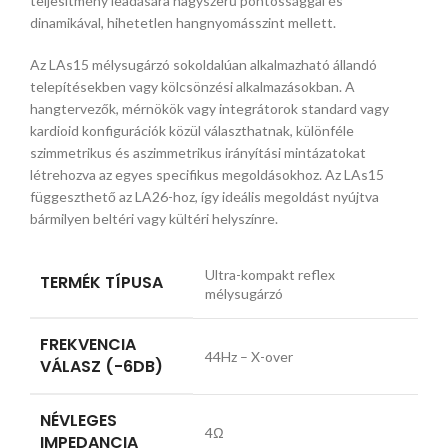
teljesítmény leadására nagyszerű pontossággal és
dinamikával, hihetetlen hangnyomásszint mellett.
Az LAs15 mélysugárzó sokoldalúan alkalmazható állandó
telepítésekben vagy kölcsönzési alkalmazásokban. A
hangtervezők, mérnökök vagy integrátorok standard vagy
kardioid konfigurációk közül választhatnak, különféle
szimmetrikus és aszimmetrikus irányítási mintázatokat
létrehozva az egyes specifikus megoldásokhoz. Az LAs15
függeszthető az LA26-hoz, így ideális megoldást nyújtva
bármilyen beltéri vagy kültéri helyszínre.
Ultra-kompakt reflex
TERMÉK TÍPUSA
mélysugárzó
FREKVENCIA
44Hz – X-over
VÁLASZ (-6DB)
NÉVLEGES
4Ω
IMPEDANCIA