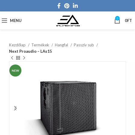
0
MENU
0
FT
Kezdőlap
Termékek
Hangfal
Passzív sub
Next Proaudio – LAs15
NEW