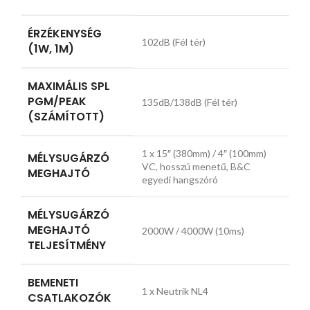
ÉRZÉKENYSÉG
102dB (Fél tér)
(1W, 1M)
MAXIMÁLIS SPL
PGM/PEAK
135dB/138dB (Fél tér)
(SZÁMÍTOTT)
1 x 15″ (380mm) / 4″ (100mm)
MÉLYSUGÁRZÓ
VC, hosszú menetű, B&C
MEGHAJTÓ
egyedi hangszóró
MÉLYSUGÁRZÓ
MEGHAJTÓ
2000W / 4000W (10ms)
TELJESÍTMÉNY
BEMENETI
1 x Neutrik NL4
CSATLAKOZÓK