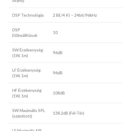
Arány)
DSP Technológia
2 BE/4 KI – 24bit/96kHz
DSP
10
Előbeállítások
SW Érzékenység
96dB
(1W, 1m)
LF Érzékenység
96dB
(1W, 1m)
HF Érzékenység
108dB
(1W, 1m)
SW Maximális SPL
138.2dB (Fél-Tér)
(számított)
LF Maximális SPL