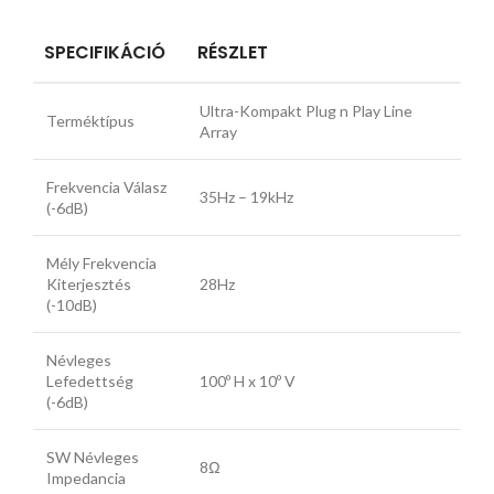
SPECIFIKÁCIÓ
RÉSZLET
Ultra-Kompakt Plug n Play Line
Terméktípus
Array
Frekvencia Válasz
35Hz – 19kHz
(-6dB)
Mély Frekvencia
Kiterjesztés
28Hz
(-10dB)
Névleges
Lefedettség
100º H x 10º V
(-6dB)
SW Névleges
8Ω
Impedancia