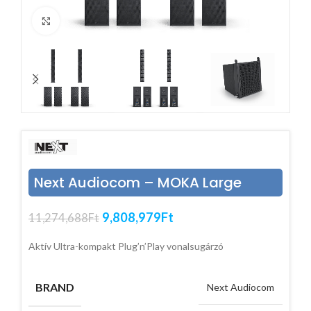
Click to enlarge
Next Audiocom – MOKA Large
9,808,979
Ft
11,274,688
Ft
Aktív Ultra-kompakt Plug’n’Play vonalsugárzó
BRAND
Next Audiocom