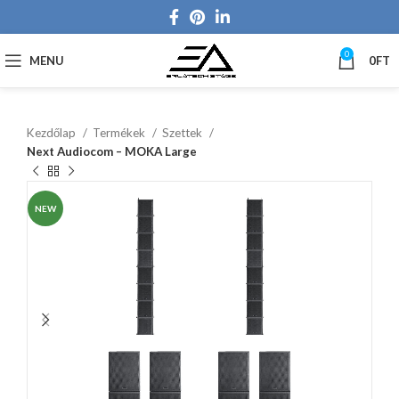
0
MENU
0
FT
Kezdőlap
Termékek
Szettek
Next Audiocom – MOKA Large
NEW