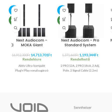
-13%
-13%
NEW
NEW
Next Audiocom – Pro
Next Audiocom –
Standard System
MOKA Giant
1,193,344
Ft
14,713,701
Ft
1,371,660
Ft
16,912,300
Ft
Rendelhető
Rendelésre
2 PRO12A, 2 PRO18sA, 2 Adj.
Aktív Ultra-kompakt
Pole, 2 Signal Cable (2.2m)
Plug'n'Play vonalsugárzó
Sennheiser