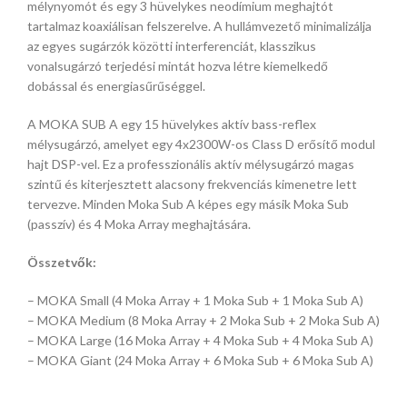
mélynyomót és egy 3 hüvelykes neodímium meghajtót
tartalmaz koaxiálisan felszerelve. A hullámvezető minimalizálja
az egyes sugárzók közötti interferenciát, klasszikus
vonalsugárzó terjedési mintát hozva létre kiemelkedő
dobással és energiasűrűséggel.
A MOKA SUB A egy 15 hüvelykes aktív bass-reflex
mélysugárzó, amelyet egy 4x2300W-os Class D erősítő modul
hajt DSP-vel. Ez a professzionális aktív mélysugárzó magas
szintű és kiterjesztett alacsony frekvenciás kimenetre lett
tervezve. Minden Moka Sub A képes egy másik Moka Sub
(passzív) és 4 Moka Array meghajtására.
Összetvők:
– MOKA Small (4 Moka Array + 1 Moka Sub + 1 Moka Sub A)
– MOKA Medium (8 Moka Array + 2 Moka Sub + 2 Moka Sub A)
– MOKA Large (16 Moka Array + 4 Moka Sub + 4 Moka Sub A)
– MOKA Giant (24 Moka Array + 6 Moka Sub + 6 Moka Sub A)