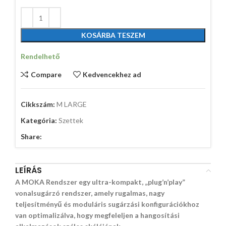
KOSÁRBA TESZEM
Rendelhető
Compare
Kedvencekhez ad
Cikkszám:
M LARGE
Kategória:
Szettek
Share:
LEÍRÁS
A MOKA Rendszer egy ultra-kompakt, „plug’n’play”
vonalsugárzó rendszer, amely rugalmas, nagy
teljesítményű és moduláris sugárzási konfigurációkhoz
van optimalizálva, hogy megfeleljen a hangosítási