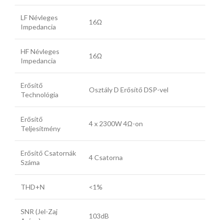
LF Névleges
16Ω
Impedancia
HF Névleges
16Ω
Impedancia
Erősítő
Osztály D Erősítő DSP-vel
Technológia
Erősítő
4 x 2300W 4Ω-on
Teljesítmény
Erősítő Csatornák
4 Csatorna
Száma
THD+N
<1%
SNR (Jel-Zaj
103dB