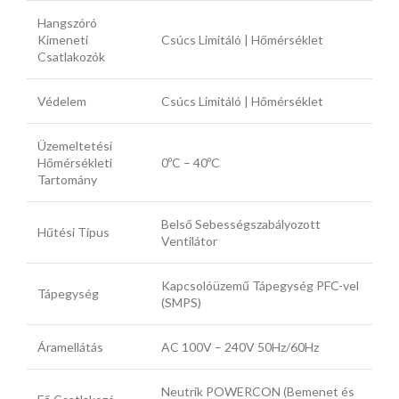
Hangszóró
Kimeneti
Csúcs Limitáló | Hőmérséklet
Csatlakozók
Védelem
Csúcs Limitáló | Hőmérséklet
Üzemeltetési
Hőmérsékleti
0ºC – 40ºC
Tartomány
Belső Sebességszabályozott
Hűtési Típus
Ventilátor
Kapcsolóüzemű Tápegység PFC-vel
Tápegység
(SMPS)
Áramellátás
AC 100V – 240V 50Hz/60Hz
Neutrik POWERCON (Bemenet és