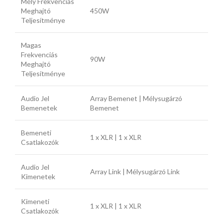
Mély Frekvenciás
Meghajtó
450W
Teljesítménye
Magas
Frekvenciás
90W
Meghajtó
Teljesítménye
Audio Jel
Array Bemenet | Mélysugárzó
Bemenetek
Bemenet
Bemeneti
1 x XLR | 1 x XLR
Csatlakozók
Audio Jel
Array Link | Mélysugárzó Link
Kimenetek
Kimeneti
1 x XLR | 1 x XLR
Csatlakozók