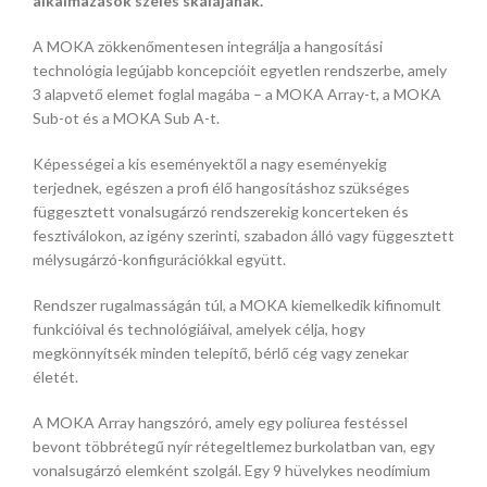
alkalmazások széles skálájának.
A MOKA zökkenőmentesen integrálja a hangosítási
technológia legújabb koncepcióit egyetlen rendszerbe, amely
3 alapvető elemet foglal magába – a MOKA Array-t, a MOKA
Sub-ot és a MOKA Sub A-t.
Képességei a kis eseményektől a nagy eseményekig
terjednek, egészen a profi élő hangosításhoz szükséges
függesztett vonalsugárzó rendszerekig koncerteken és
fesztiválokon, az igény szerinti, szabadon álló vagy függesztett
mélysugárzó-konfigurációkkal együtt.
Rendszer rugalmasságán túl, a MOKA kiemelkedik kifinomult
funkcióival és technológiáival, amelyek célja, hogy
megkönnyítsék minden telepítő, bérlő cég vagy zenekar
életét.
A MOKA Array hangszóró, amely egy poliurea festéssel
bevont többrétegű nyír rétegeltlemez burkolatban van, egy
vonalsugárzó elemként szolgál. Egy 9 hüvelykes neodímium