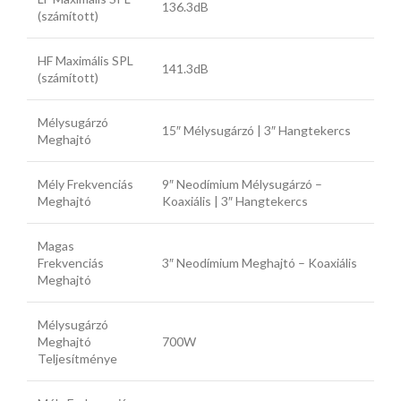
136.3dB
(számított)
HF Maximális SPL
141.3dB
(számított)
Mélysugárzó
15″ Mélysugárzó | 3″ Hangtekercs
Meghajtó
Mély Frekvenciás
9″ Neodímium Mélysugárzó –
Meghajtó
Koaxiális | 3″ Hangtekercs
Magas
Frekvenciás
3″ Neodímium Meghajtó – Koaxiális
Meghajtó
Mélysugárzó
Meghajtó
700W
Teljesítménye