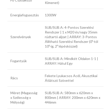
Fő Csatlakozó
Kimenet)
Energiafogyasztás
1300W
SUB/SUB A: 4-Pontos Szerelési
Rendszer | 1 x M20 és/vagy 35mm
Szerelvények
rúdtartó aljzat | ARRAY: 3-Pontos
Állítható Szerelési Rendszer (0º-tól
10º-ig, 2º lépésközzel)
SUB/SUB A: Mindkét Oldalon 1-1 |
Fogantyúk
ARRAY: Hátul Egy
Fekete Lyukacsos Acél, Akusztikai
Rács
Átlátszó Szövettel
Méret (Magasság
SUB/SUB A: 580mm x 620mm x
x Szélesség x
800mm | ARRAY: 200mm x 620mm x
Mélység)
446mm