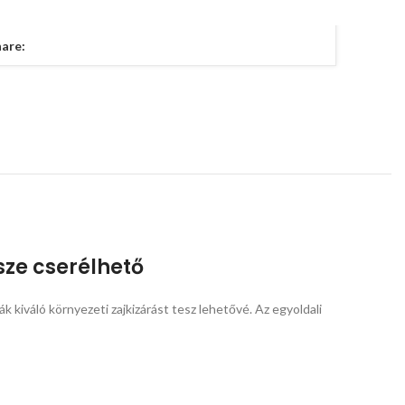
ategória:
Fejhallgató
are:
sze cserélhető
 kiváló környezeti zajkizárást tesz lehetővé. Az egyoldali