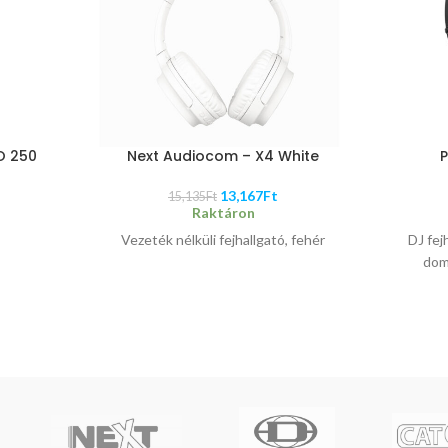
O 250
Next Audiocom – X4 White
P
13,167
Ft
15,135
Ft
Raktáron
Vezeték nélküli fejhallgató, fehér
DJ fej
dome