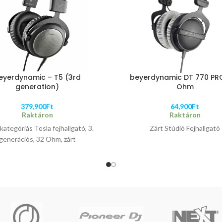
eyerdynamic – T5 (3rd
beyerdynamic DT 770 PR
generation)
Ohm
379,900
Ft
64,900
Ft
Raktáron
Raktáron
ategóriás Tesla fejhallgató, 3.
Zárt Stúdió Fejhallgató
generációs, 32 Ohm, zárt