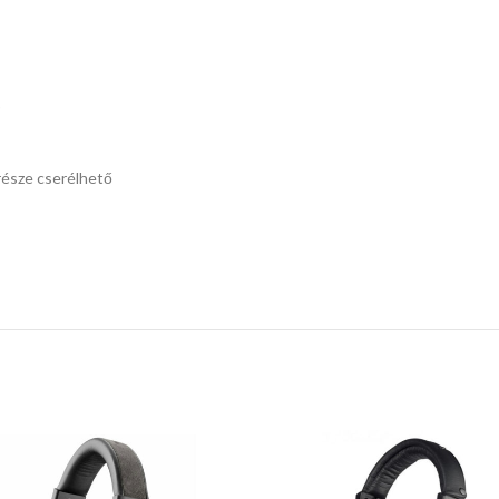
)
része cserélhető