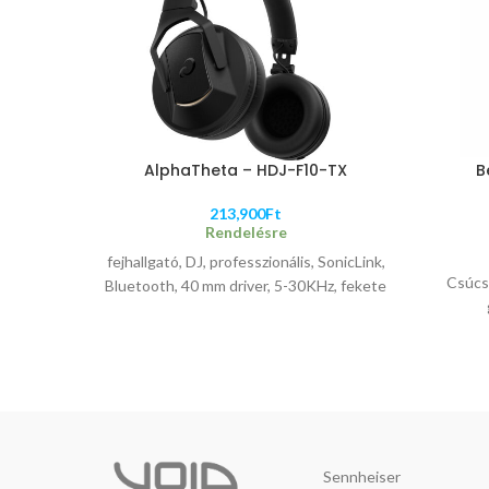
AlphaTheta – HDJ-F10-TX
B
213,900
Ft
Rendelésre
fejhallgató, DJ, professzionális, SonicLink,
Csúcsk
Bluetooth, 40 mm driver, 5-30KHz, fekete
Sennheiser