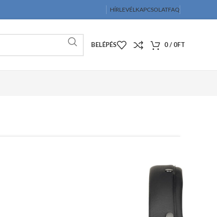
HÍRLEVÉL
KAPCSOLAT
FAQ
BELÉPÉS
0
/
0
FT
beyerdynamic DT 770 M
80 Ohm