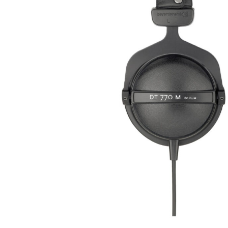
3,900
Ft
dinamikus, zárt DT 770 M kifejezetten dobosoknak és
H monitorozásra lett kifejlesztve. A megerősített fejpánt
 puha fülpárnák kiváló környezeti zajkizárást tesz
hetővé. Az egyoldali egyenes kábel közvetlenül a
jhallgatón engedi a hangerőszabályzást.
BRAND
beyerdynamic
KOSÁRBA TESZEM
aktáron
Compare
Kedvencekhez ad
ikkszám:
DT 770 M 80