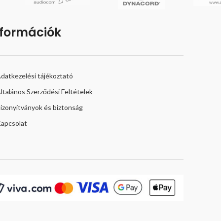
nformációk
datkezelési tájékoztató
ltalános Szerződési Feltételek
izonyítványok és biztonság
apcsolat