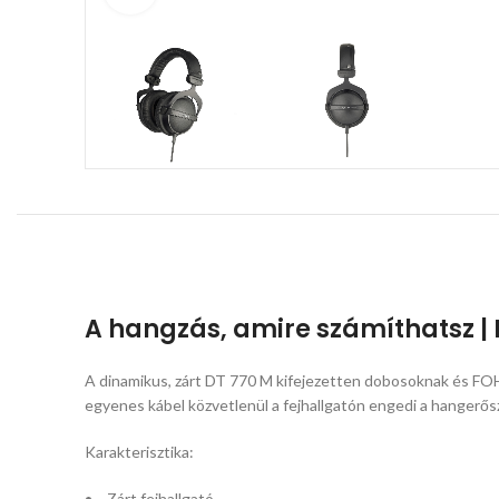
A hangzás, amire számíthatsz |
A dinamikus, zárt DT 770 M kifejezetten dobosoknak és FOH m
egyenes kábel közvetlenül a fejhallgatón engedi a hangerős
Karakterisztika:
Zárt fejhallgató