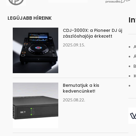
LEGÚJABB HÍREINK
I
CDJ-3000X: a Pioneer DJ új
zászlóshajója érkezett
2025.09.15.
A
Á
B
K
Bemutatjuk a kis
kedvencünket!
2025.08.22.