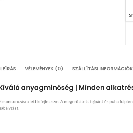
K
Sh
LEÍRÁS
VÉLEMÉNYEK (0)
SZÁLLÍTÁSI INFORMÁCIÓK
 Kiváló anyagminőség | Minden alkatré
onitorozásra lett kifejlesztve. A megerősített fejpánt és puha fülpárnák
zabályzást.