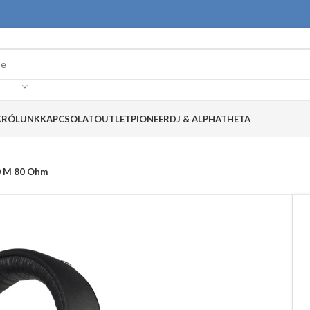
K
RÓLUNK
KAPCSOLAT
OUTLET
PIONEERDJ & ALPHATHETA
0 M 80 Ohm