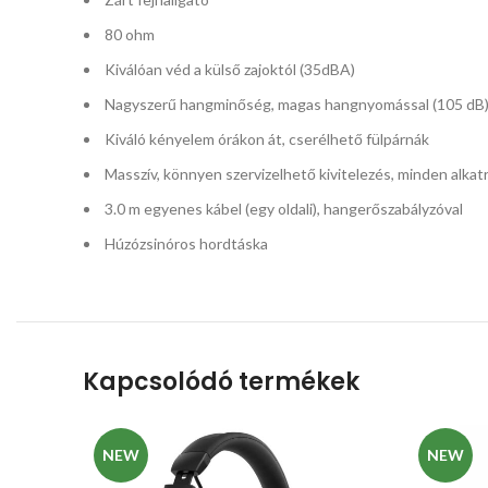
80 ohm
Kiválóan véd a külső zajoktól (35dBA)
Nagyszerű hangminőség, magas hangnyomással (105 dB
Kiváló kényelem órákon át, cserélhető fülpárnák
Masszív, könnyen szervizelhető kivitelezés, minden alkat
3.0 m egyenes kábel (egy oldali), hangerőszabályzóval
Húzózsinóros hordtáska
Kapcsolódó termékek
NEW
NEW