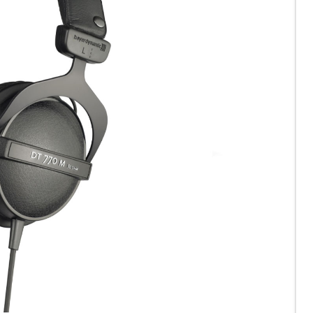
7
A 
FO
és
le
fe
R
C