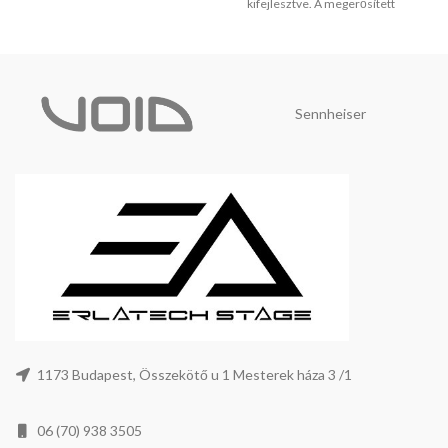
kifejlesztve. A megerősített
fejpánt és puha fülpárnák
kiváló környezeti zajkizárást
tesz lehetővé. Az egyoldali
egyenes kábel közvetlenül a
fejhallgatón engedi a
Sennheiser
hangerőszabályzást.
1173 Budapest, Összekötő u 1 Mesterek háza 3 /1
06 (70) 938 3505