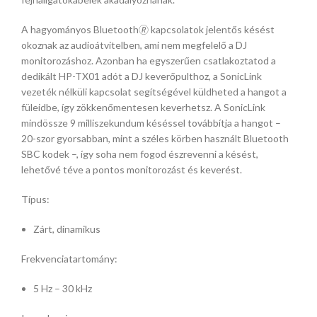
A hagyományos Bluetooth🄬 kapcsolatok jelentős késést
okoznak az audioátvitelben, ami nem megfelelő a DJ
monitorozáshoz. Azonban ha egyszerűen csatlakoztatod a
dedikált HP-TX01 adót a DJ keverőpulthoz, a SonicLink
vezeték nélküli kapcsolat segítségével küldheted a hangot a
füleidbe, így zökkenőmentesen keverhetsz. A SonicLink
mindössze 9 milliszekundum késéssel továbbítja a hangot –
20-szor gyorsabban, mint a széles körben használt Bluetooth
SBC kodek –, így soha nem fogod észrevenni a késést,
lehetővé téve a pontos monitorozást és keverést.
Típus:
Zárt, dinamikus
Frekvenciatartomány:
5 Hz – 30 kHz