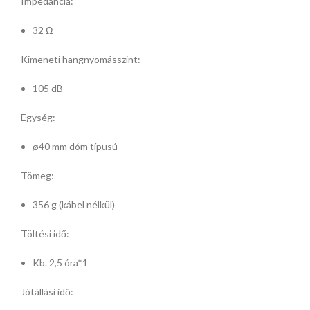
Impedancia:
32 Ω
Kimeneti hangnyomásszint:
105 dB
Egység:
ø40 mm dóm típusú
Tömeg:
356 g (kábel nélkül)
Töltési idő:
Kb. 2,5 óra*1
Jótállási idő: