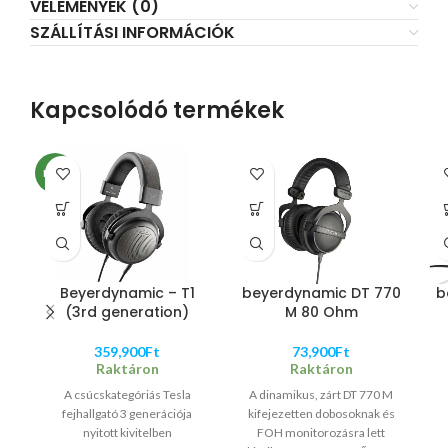
VÉLEMÉNYEK (0)
SZÁLLÍTÁSI INFORMÁCIÓK
Kapcsolódó termékek
NEW
Beyerdynamic – T1
beyerdynamic DT 770
b
(3rd generation)
M 80 Ohm
359,900
Ft
73,900
Ft
Raktáron
Raktáron
A csúcskategóriás Tesla
A dinamikus, zárt DT 770 M
fejhallgató 3 generációja
kifejezetten dobosoknak és
nyitott kivitelben
FOH monitorozásra lett