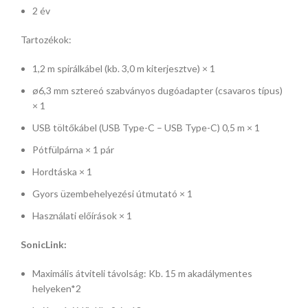
2 év
Tartozékok:
1,2 m spirálkábel (kb. 3,0 m kiterjesztve) × 1
ø6,3 mm sztereó szabványos dugóadapter (csavaros típus)
× 1
USB töltőkábel (USB Type-C – USB Type-C) 0,5 m × 1
Pótfülpárna × 1 pár
Hordtáska × 1
Gyors üzembehelyezési útmutató × 1
Használati előírások × 1
SonicLink:
Maximális átviteli távolság: Kb. 15 m akadálymentes
helyeken*2