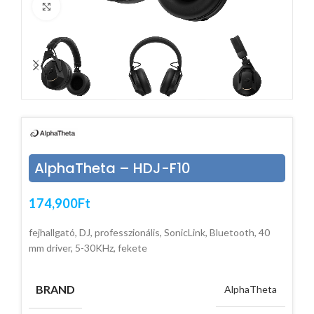
Click to enlarge
AlphaTheta – HDJ-F10
174,900
Ft
fejhallgató, DJ, professzionális, SonicLink, Bluetooth, 40
mm driver, 5-30KHz, fekete
BRAND
AlphaTheta