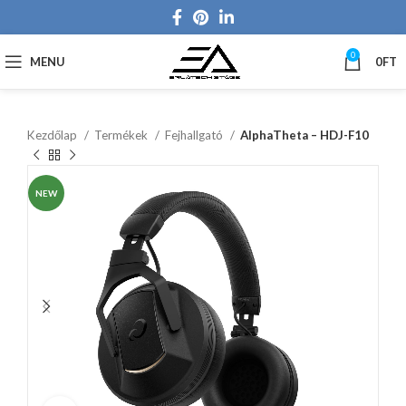
0
MENU
0
FT
Kezdőlap
Termékek
Fejhallgató
AlphaTheta – HDJ-F10
NEW