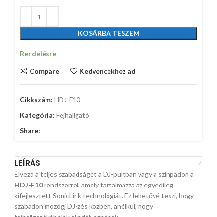
KOSÁRBA TESZEM
Rendelésre
Compare
Kedvencekhez ad
Cikkszám:
HDJ-F10
Kategória:
Fejhallgató
Share:
LEÍRÁS
Élvezd a teljes szabadságot a DJ-pultban vagy a színpadon a
HDJ-F10
rendszerrel, amely tartalmazza az egyedileg
kifejlesztett SonicLink technológiát. Ez lehetővé teszi, hogy
szabadon mozogj DJ-zés közben, anélkül, hogy
fejhallgatókábelek akadályoznának.