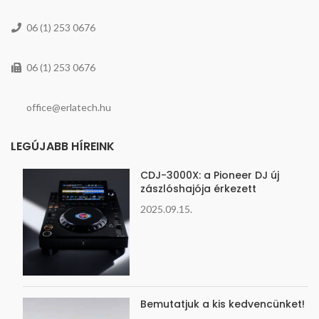
06 (1) 253 0676
06 (1) 253 0676
office@erlatech.hu
LEGÚJABB HÍREINK
CDJ-3000X: a Pioneer DJ új
zászlóshajója érkezett
2025.09.15.
Bemutatjuk a kis kedvencünket!