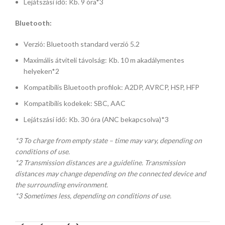
Lejátszási idő: Kb. 9 óra*3
Bluetooth:
Verzió: Bluetooth standard verzió 5.2
Maximális átviteli távolság: Kb. 10 m akadálymentes
helyeken*2
Kompatibilis Bluetooth profilok: A2DP, AVRCP, HSP, HFP
Kompatibilis kodekek: SBC, AAC
Lejátszási idő: Kb. 30 óra (ANC bekapcsolva)*3
*3 To charge from empty state – time may vary, depending on
conditions of use.
*2 Transmission distances are a guideline. Transmission
distances may change depending on the connected device and
the surrounding environment.
*3 Sometimes less, depending on conditions of use.