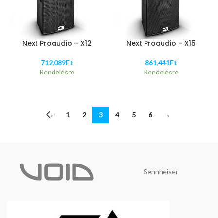
Next Proaudio – X12
Next Proaudio – X15
712,089
Ft
861,441
Ft
Rendelésre
Rendelésre
←
1
2
3
4
5
6
→
Sennheiser