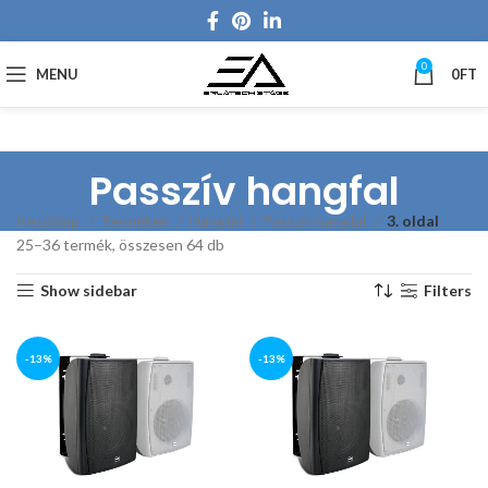
0
MENU
0
FT
Passzív hangfal
Kezdőlap
Termékek
Hangfal
Passzív hangfal
3. oldal
25–36 termék, összesen 64 db
Show sidebar
Filters
-13%
-13%