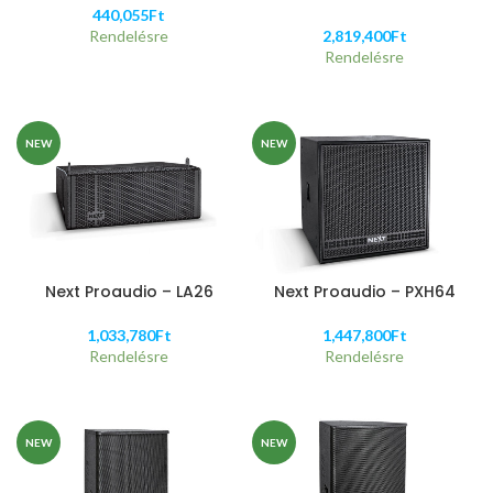
440,055
Ft
Rendelésre
2,819,400
Ft
Rendelésre
NEW
NEW
Next Proaudio – LA26
Next Proaudio – PXH64
1,033,780
Ft
1,447,800
Ft
Rendelésre
Rendelésre
NEW
NEW