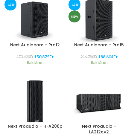
-13%
-13%
NEW
Next Audiocom – Pro12
Next Audiocom – Pro15
150,875
Ft
188,604
Ft
173,420
Ft
216,786
Ft
Raktáron
Raktáron
Next Proaudio – HFA206p
Next Proaudio –
LA212x.v2