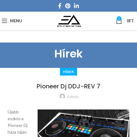
0
MENU
0
FT
Hírek
HÍREK
Pioneer Dj DDJ-REV 7
Admin
Újabb
eszköz a
Pioneer Dj
háza táján