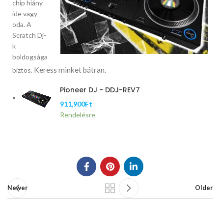
chip hiány
ide vagy
oda. A
Scratch Dj-
k
boldogsága
Keress minket bátran.
biztos.
Pioneer DJ - DDJ-REV7
911,900
Ft
Rendelésre
Newer
Older