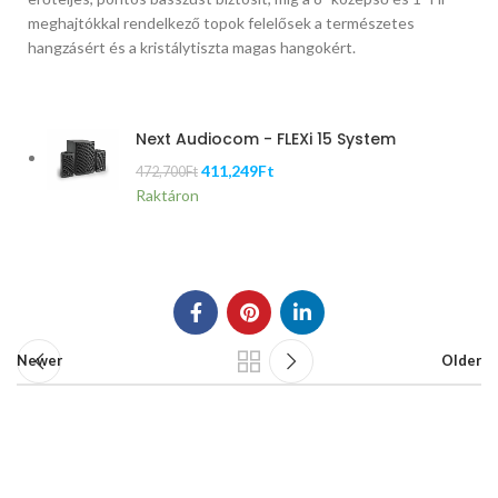
meghajtókkal rendelkező topok felelősek a természetes
hangzásért és a kristálytiszta magas hangokért.
Next Audiocom - FLEXi 15 System
411,249
Ft
472,700
Ft
Raktáron
Newer
Older