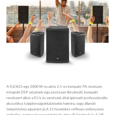
A FLEXi15 egy 2000 W-os aktív 2.1-es kompakt PA rendszer,
integrált DSP vel,amely egy pontosan illeszkedő, kompakt
rendszert alkot a DJ-k és zenészek által igényelt professzionális
akusztikus tulajdonságokkal,kisebb haknira, vagy állandó
telepítéshez egyaránt jó.A 15 hüvelykes reflexes mélynyomó
erőteljes, pontos basszust biztosít, míg a 8” középső és 1” HF